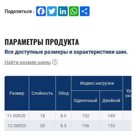
Facebook
Twitter
LinkedIn
WhatsApp
Share
Поделиться :
ПАРАМЕТРЫ ПРОДУКТА
Все доступные размеры и характеристики шин.
Найти размер шины
Индекс нагрузки
Уров
Размер
Слойность
Обод
скор
Одиночный
Двойной
11.00R20
18
8.0
152
149
K
12.00R20
20
8.5
156
153
K