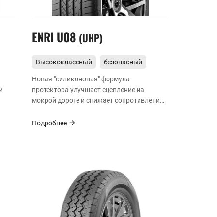
ENRI U08
UHP
Высококлассный
безопасный
эффективный опыт
Новая "силиконовая" формула
и
протектора улучшает сцепление на
мокрой дороге и снижает сопротивление
ки на
качению для более безопасной и
экономичной езды.
Подробнее
ть.