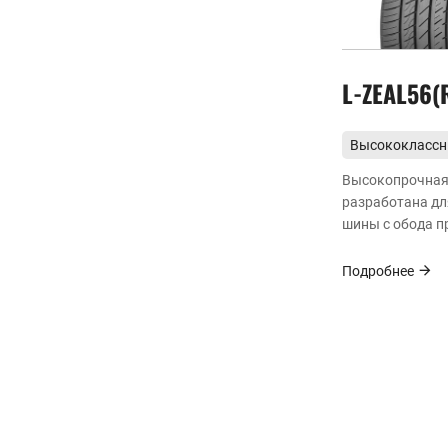
L-ZEAL56(
Высококласс
взрывозащищ
Высокопрочная
разработана дл
шины с обода п
давлении возду
износостойкост
Подробнее