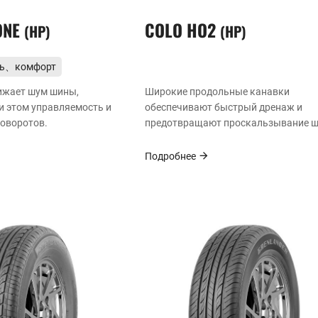
ONE
COLO HO2
HP
HP
ть、комфорт
ижает шум шины,
Широкие продольные канавки
и этом управляемость и
обеспечивают быстрый дренаж и
оворотов.
предотвращают проскальзывание 
на мокрой дороге, улучшая
управляемость на мокрой дороге.
Подробнее