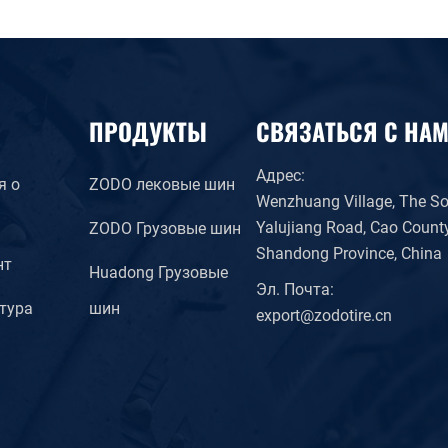
ПРОДУКТЫ
СВЯЗАТЬСЯ С НА
Адрес:
я о
ZODO лековые шин
Wenzhuang Village, The So
Yalujiang Road, Cao County
ZODO Грузовые шин
Shandong Province, China
нт
Huadong Грузовые
Эл. Почта:
тура
шин
export@zodotire.cn