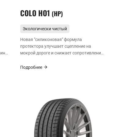
COLO HO1
HP
Экологически чистый
энергоэффективный
Новая "силиконовая" формула
протектора улучшает сцепление на
шины
мокрой дороге и снижает сопротивление
качению для более безопасной и
экономичной езды.
Подробнее