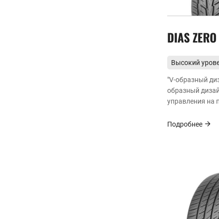
DIAS ZER
Высокий уров
производител
"V-образный ди
образный дизай
управления на 
Подробнее