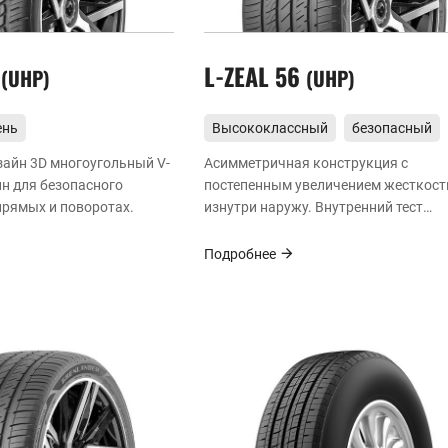
O
L-ZEAL 56
UHP
UHP
ень
Высококлассный
безопасный
ьность
эффективный опыт
зайн 3D многоугольный V-
Асимметричная конструкция с
н для безопасного
постепенным увеличением жесткост
прямых и поворотах.
изнутри наружу. Внутренний тест
обеспечивает хорошие характеристи
мокрой поверхности; внешний тест
Подробнее
обеспечивает хорошую управляемос