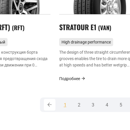
RFT)
STRATOUR E1
RFT
VAN
ный
High drainage performance
енный
 конструкция борта
The design of three straight circumferen
я предотвращения схода
grooves enables the tire to drain more q
ри движении при 0
at high speeds and has better wetgrip
ха, что повышает
performance.
ь шины.
Подробнее
1
2
3
4
5