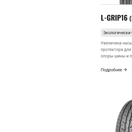
L-GRIP16
Экологически
энергоэффект
Увеличена нас
протектора для
опоры шины и 
износостойкост
Подробнее