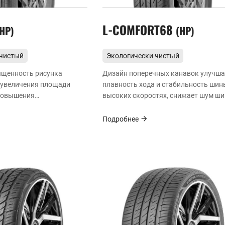
L-COMFORT68
HP
HP
 чистый
Экологически чистый
ивный
энергоэффективный
ыщенность рисунка
Дизайн поперечных канавок улучша
 увеличения площади
плавность хода и стабильность шин
повышения
высоких скоростях, снижает шум ши
и.
повышает комфорт езды.
Подробнее