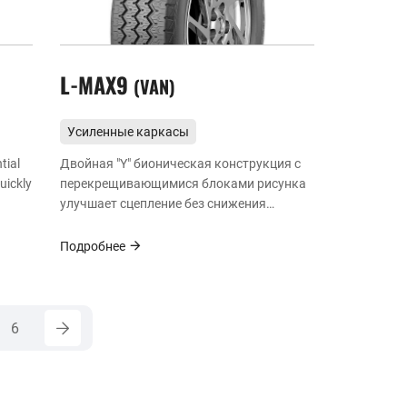
L-MAX9
VAN
Усиленные каркасы
для малых грузов
tial
Двойная "Y" бионическая конструкция с
uickly
перекрещивающимися блоками рисунка
улучшает сцепление без снижения
жесткости блоков рисунка и сокращает
тормозной путь для повышения
Подробнее
безопасности вождения.
6