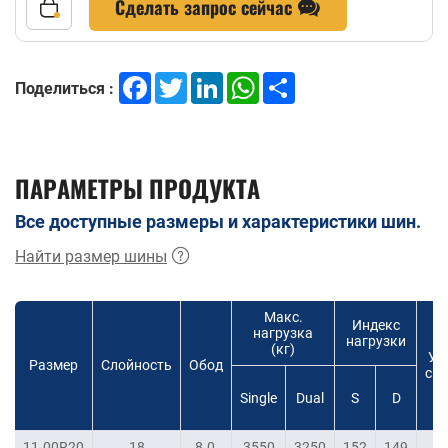
Сделать запрос сейчас
Facebook
Twitter
LinkedIn
WhatsApp
Share
Поделиться :
ПАРАМЕТРЫ ПРОДУКТА
Все доступные размеры и характеристики шин.
Найти размер шины
Макс.
Индекс
нагрузка
нагрузки
(кг)
Ур
Размер
Слойность
Обод
ско
Single
Dual
S
D
11.00R20
18
8.0
3550
3250
152
149