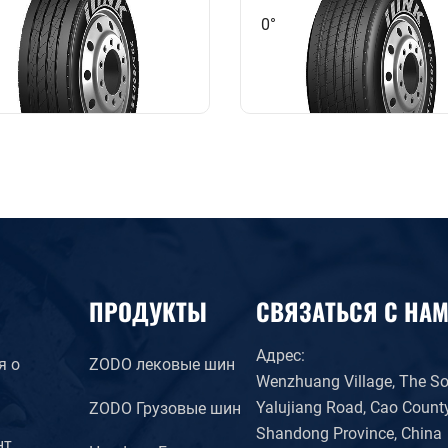
0°
ПРОДУКТЫ
СВЯЗАТЬСЯ С НА
Адрес:
я о
ZODO лековые шин
Wenzhuang Village, The So
Yalujiang Road, Cao County
ZODO Грузовые шин
Shandong Province, China
нт