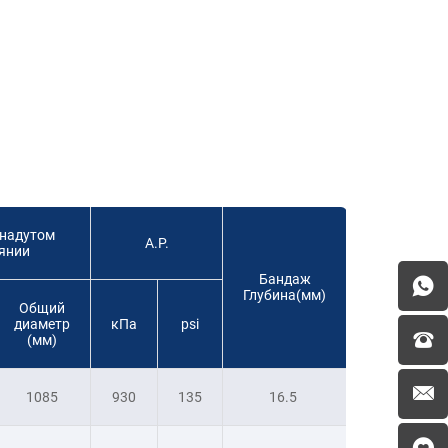
 надутом
A.P.
янии
Бандаж
Глубина(мм)
Общий
диаметр
кПa
psi
(мм)
1085
930
135
16.5