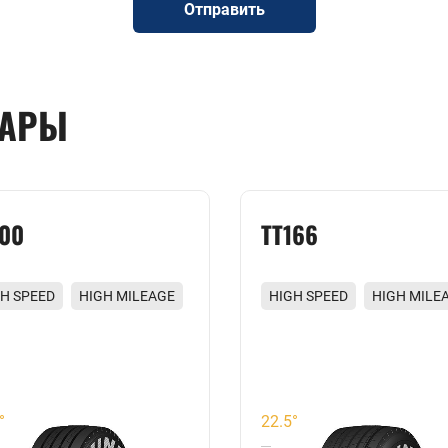
Отправить
ВАРЫ
100
TT166
H SPEED
HIGH MILEAGE
HIGH SPEED
HIGH MILE
ENCE
HIGH STRENGTH
SILENCE
HIGH STRENGT
°
22.5°