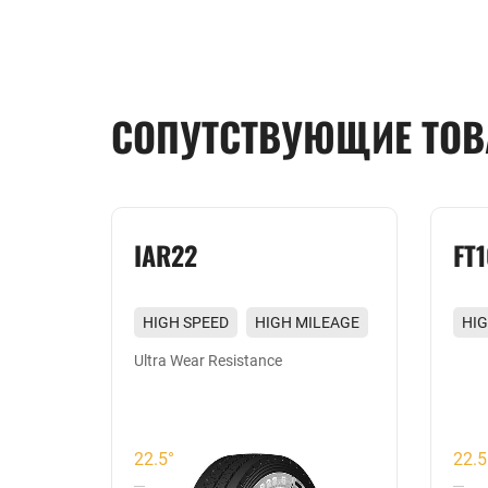
СОПУТСТВУЮЩИЕ ТО
IAR22
FT
LEAGE
HIGH SPEED
HIGH MILEAGE
HIG
WEAR RESISTING
SIL
Ultra Wear Resistance
EXCELLENT GRIP
22.5°
22.5