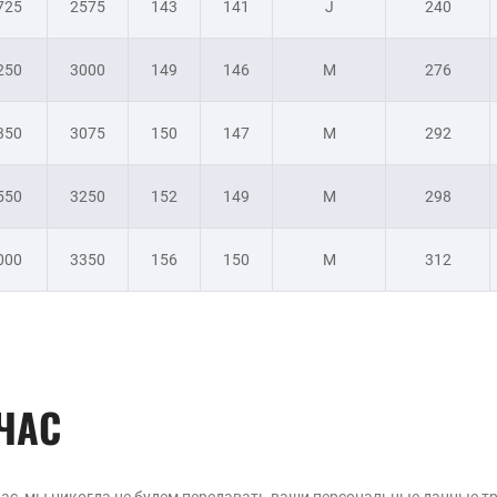
725
2575
143
141
J
240
250
3000
149
146
M
276
350
3075
150
147
M
292
550
3250
152
149
M
298
000
3350
156
150
M
312
ЧАС
ас, мы никогда не будем передавать ваши персональные данные т