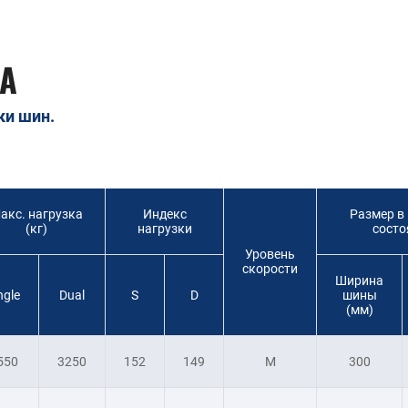
А
ки шин.
акс. нагрузка
Индекс
Размер в
(кг)
нагрузки
состо
Уровень
скорости
Ширина
ngle
Dual
S
D
шины
(мм)
550
3250
152
149
M
300