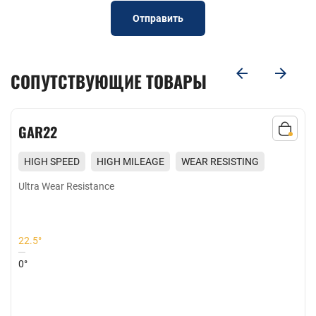
Отправить
СОПУТСТВУЮЩИЕ ТОВАРЫ
GAR22
HIGH SPEED
HIGH MILEAGE
WEAR RESISTING
EXCELLENT GRIP
Ultra Wear Resistance
22.5°
0°