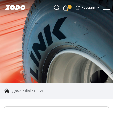
0
Русский
Дом
Ilink
DRIVE