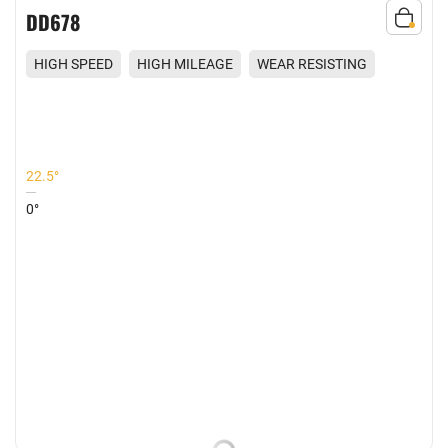
DD678
HIGH SPEED
HIGH MILEAGE
WEAR RESISTING
EXCELLENT GRIP
22.5°
0°