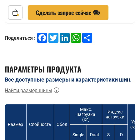
Сделать запрос сейчас
Facebook
Twitter
LinkedIn
WhatsApp
Share
Поделиться :
ПАРАМЕТРЫ ПРОДУКТА
Все доступные размеры и характеристики шин.
Найти размер шины
Макс.
Индекс
нагрузка
нагрузки
(кг)
Уро
Размер
Слойность
Обод
скор
Single
Dual
S
D