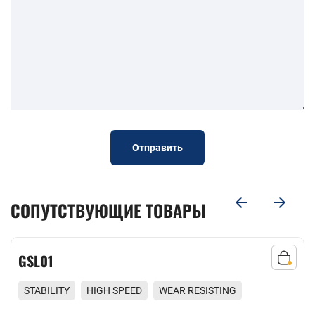
Отправить
СОПУТСТВУЮЩИЕ ТОВАРЫ
ISR19
RESISTING
STABILITY
HIGH SPEED
WEAR RES
COMFORT
Excellent Stability on Handling Outstandin