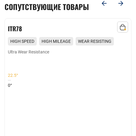
СОПУТСТВУЮЩИЕ ТОВАРЫ
ITR78
HIGH SPEED
HIGH MILEAGE
WEAR RESISTING
EXCELLENT GRIP
Ultra Wear Resistance
22.5°
0°