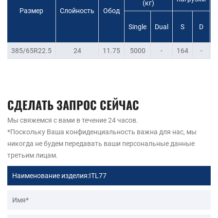
(кг)
Размер
Слойность
Обод
с
Single
Dual
S
D
385/65R22.5
24
11.75
5000
-
164
-
СДЕЛАТЬ ЗАПРОС СЕЙЧАС
Мы свяжемся с вами в течение 24 часов.
*Поскольку Ваша конфиденциальность важна для нас, мы
никогда не будем передавать ваши персональные данные
третьим лицам.