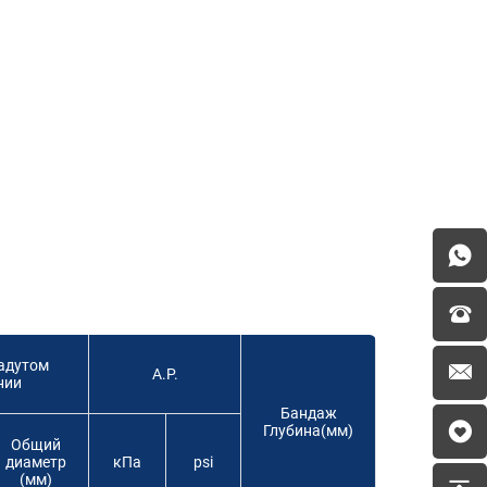
адутом
A.P.
нии
Бандаж
Глубина(мм)
Общий
диаметр
кПa
psi
(мм)