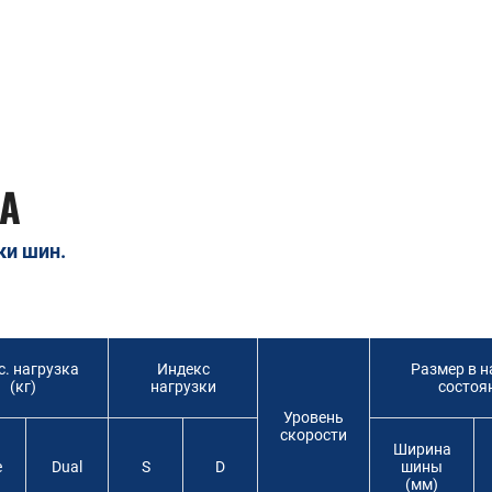
А
ки шин.
. нагрузка
Индекс
Размер в н
(кг)
нагрузки
состоя
Уровень
скорости
Ширина
e
Dual
S
D
шины
(мм)