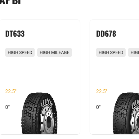
633
DD678
H SPEED
HIGH MILEAGE
HIGH SPEED
HIGH MILE
R RESISTING
WEAR RESISTING
ELLENT GRIP
EXCELLENT GRIP
°
22.5°
0°