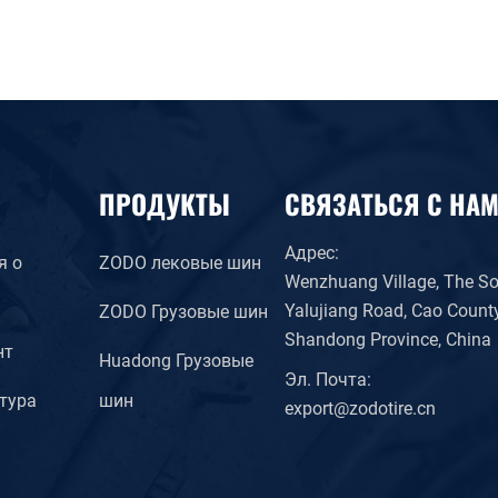
ПРОДУКТЫ
СВЯЗАТЬСЯ С НА
Адрес:
я о
ZODO лековые шин
Wenzhuang Village, The So
Yalujiang Road, Cao County
ZODO Грузовые шин
Shandong Province, China
нт
Huadong Грузовые
Эл. Почта:
тура
шин
export@zodotire.cn