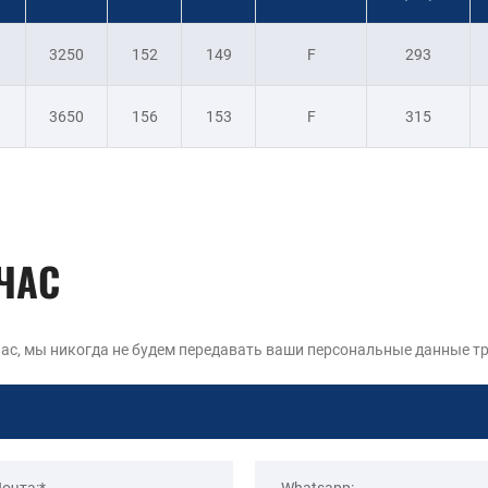
3250
152
149
F
293
3650
156
153
F
315
ЧАС
ас, мы никогда не будем передавать ваши персональные данные т