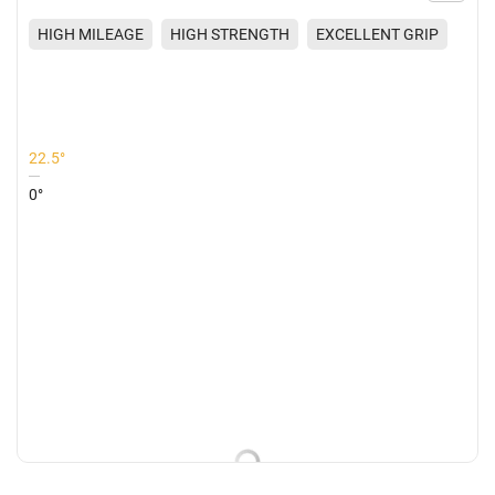
HIGH MILEAGE
HIGH STRENGTH
EXCELLENT GRIP
22.5°
0°