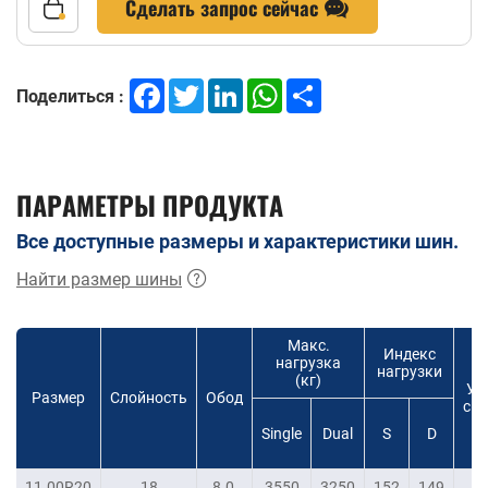
Сделать запрос сейчас
Facebook
Twitter
LinkedIn
WhatsApp
Share
Поделиться :
ПАРАМЕТРЫ ПРОДУКТА
Все доступные размеры и характеристики шин.
Найти размер шины
Макс.
Индекс
нагрузка
нагрузки
(кг)
Ур
Размер
Слойность
Обод
ско
Single
Dual
S
D
11.00R20
18
8.0
3550
3250
152
149