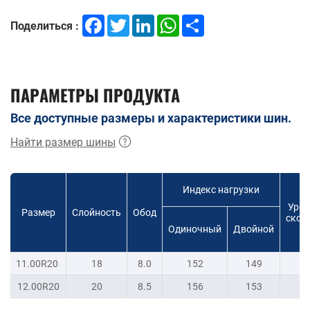
Facebook
Twitter
LinkedIn
WhatsApp
Share
Поделиться :
ПАРАМЕТРЫ ПРОДУКТА
Все доступные размеры и характеристики шин.
Найти размер шины
Индекс нагрузки
Уров
Размер
Слойность
Обод
скор
Одиночный
Двойной
11.00R20
18
8.0
152
149
L
12.00R20
20
8.5
156
153
L