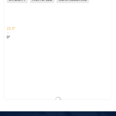
COMFORT
22.5°
0°