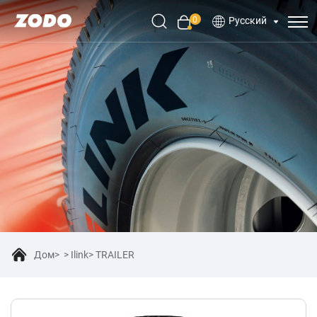
0
Русский
Дом
Ilink
TRAILER