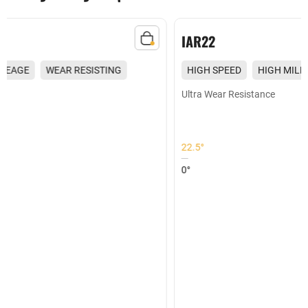
IAR22
HIGH SPEED
HIGH MILEAGE
WEAR RESISTING
EXCELLENT GRIP
Ultra Wear Resistance
22.5°
0°