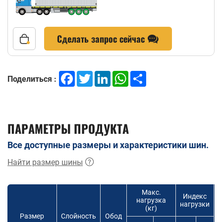
Сделать запрос сейчас
Facebook
Twitter
LinkedIn
WhatsApp
Share
Поделиться :
ПАРАМЕТРЫ ПРОДУКТА
Все доступные размеры и характеристики шин.
Найти размер шины
Макс.
Индекс
нагрузка
нагрузки
(кг)
Размер
Слойность
Обод
с