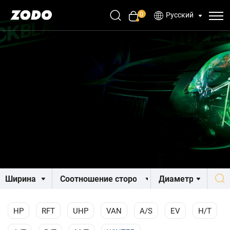
0
Русский
HP
RFT
UHP
VAN
A/S
EV
H/T