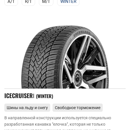
A/T
R/T
M/T
WINTER
ICECRUISERⅠ
WINTER
Шины на льду и снегу
Свободное торможение
В направленной конструкции используется специально
разработанная канавка "елочка", которая не только