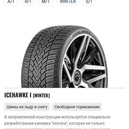
A/T
R/T
M/T
WINTER
S/T
ICEHAWKE I
WINTER
Шины на льду и снегу
Свободное торможение
В направленной конструкции используется специально
разработанная канавка "елочка", которая не только