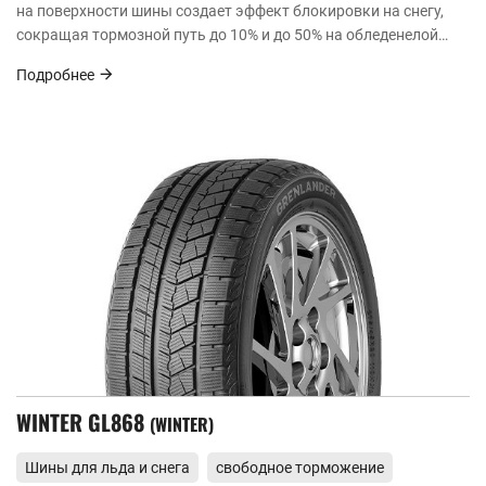
на поверхности шины создает эффект блокировки на снегу,
сокращая тормозной путь до 10% и до 50% на обледенелой
дороге, а также эффективно рассеивает шумовые частоты,
Подробнее
обеспечивая водителю бесшумное и комфортное вождение.
WINTER GL868
WINTER
Шины для льда и снега
свободное торможение