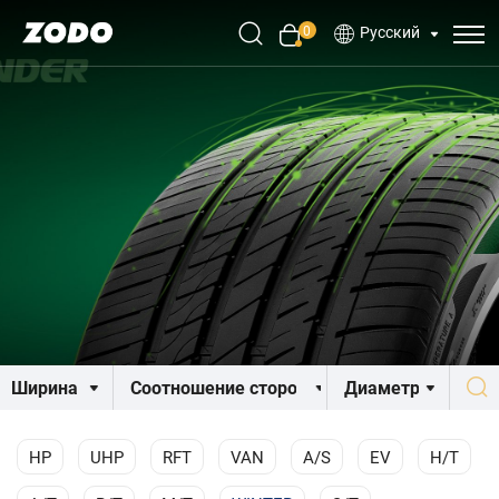
0
Русский
HP
UHP
RFT
VAN
A/S
EV
H/T