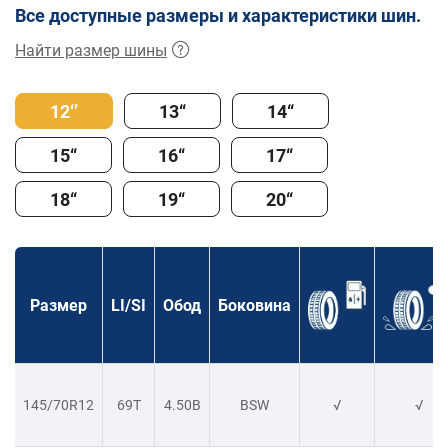
Все доступные размеры и характеристики шин.
Найти размер шины
12‘’
13“
14“
15“
16“
17“
18“
19“
20“
Размер
LI/SI
Обод
Боковина
145/70R12
69T
4.50B
BSW
√
√