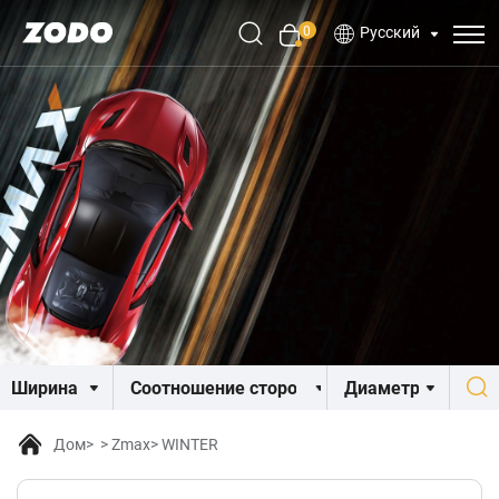
0
Русский
Дом
Zmax
WINTER