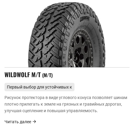
WILDWOLF M/T
M/T
Первый выбор для устойчивых к
ударам и высокопрочных горных работ
Рисунок протектора в виде углового конуса позволяет шинам
плотно прилегать к земле на грязных и гравийных дорогах,
улучшая сцепление и повышая управляемость.
Читать далее