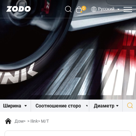
0
Русский
Дом
Ilink
M/T