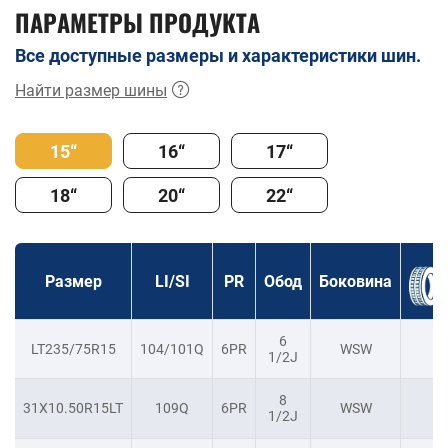
ПАРАМЕТРЫ ПРОДУКТА
Все доступные размеры и характеристики шин.
Найти размер шины
15“
16“
17“
18“
20“
22“
Размер
LI/SI
PR
Обод
Боковина
6
LT235/75R15
104/101Q
6PR
WSW
-
1/2J
8
31X10.50R15LT
109Q
6PR
WSW
-
1/2J