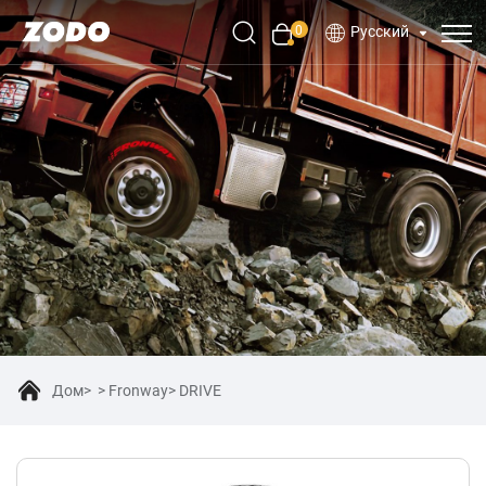
0
Русский
Дом
Fronway
DRIVE