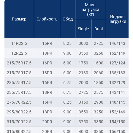
Макс.
нагрузка
(кг)
Индекс
Размер
Слойность
Обод
нагрузки
Single
Dual
11R22.5
16PR
8.25
3000
2725
146/143
12R22.5
18PR
9.00
3550
3250
152/149
215/75R17.5
16PR
6.00
1750
1600
127/124
215/75R17.5
18PR
6.00
2180
2060
135/133
235/75R17.5
16PR
6.75
2000
1850
132/129
235/75R17.5
18PR
6.75
2725
2575
143/141
275/70R22.5
16PR
8.25
3150
2900
148/145
295/80R22.5
18PR
9.00
3550
3250
152/149
315/70R22.5
20PR
9.00
3750
3350
154/150
315/80R22.5
20PR
9.00
4000
3350
156/150