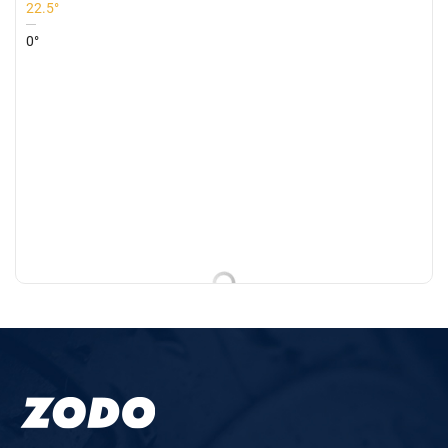
22.5°
0°