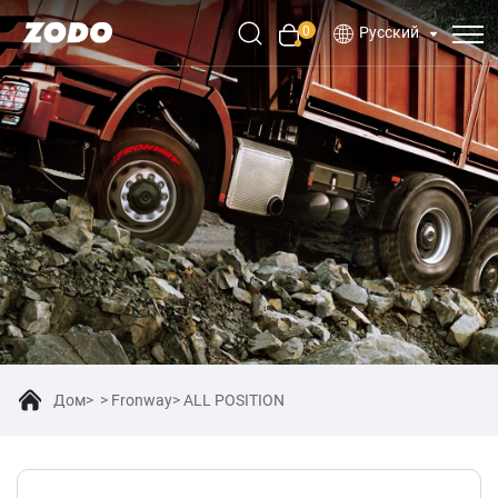
0
Русский
Дом
Fronway
ALL POSITION