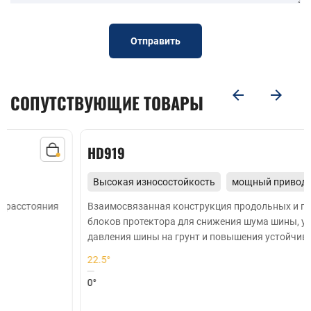
Отправить
СОПУТСТВУЮЩИЕ ТОВАРЫ
HD919
Высокая износостойкость
мощный привод
экономичность
Взаимосвязанная конструкция продольных и поперечных
блоков протектора для снижения шума шины, улучшения
давления шины на грунт и повышения устойчивости к
износу при прогибе.
22.5°
0°