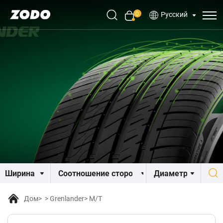
0
Русский
Дом
Grenlander
M/T