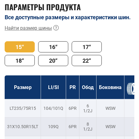
ПАРАМЕТРЫ ПРОДУКТА
Все доступные размеры и характеристики шин.
Найти размер шины
15“
16“
17“
18“
20“
22“
Размер
LI/SI
PR
Обод
Боковина
6
LT235/75R15
104/101Q
6PR
WSW
-
1/2J
8
31X10.50R15LT
109Q
6PR
WSW
-
1/2J