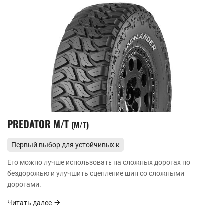
PREDATOR M/T
M/T
Первый выбор для устойчивых к
ударам и высокопрочных горных работ
Его можно лучше использовать на сложных дорогах по
бездорожью и улучшить сцепление шин со сложными
дорогами.
Читать далее