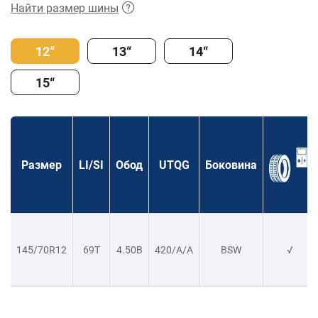
Найти размер шины
12“
13“
14“
15“
Размер
LI/SI
Обод
UTQG
Боковина
145/70R12
69T
4.50B
420/A/A
BSW
√